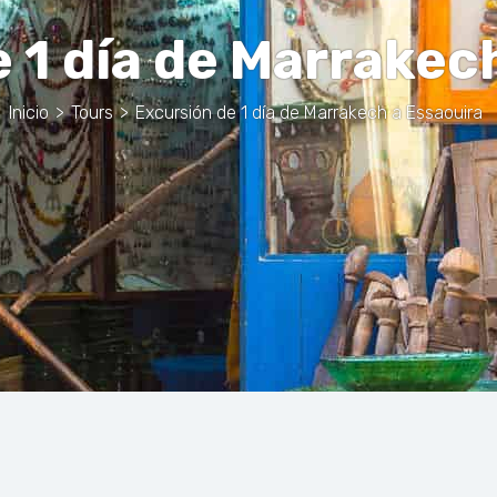
 1 día de Marrakec
Inicio
>
Tours
>
Excursión de 1 día de Marrakech a Essaouira